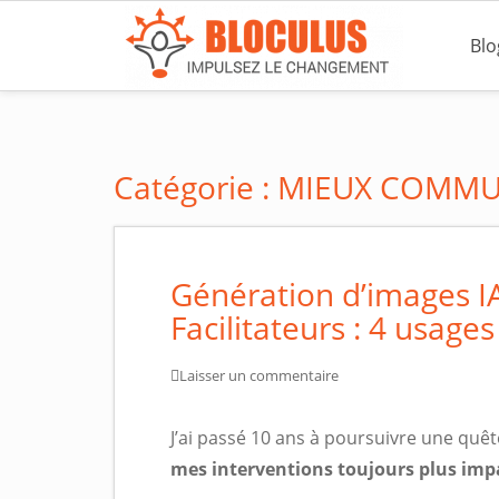
S
k
Blo
i
p
t
o
Catégorie :
MIEUX COMMU
m
a
i
n
Génération d’images I
c
Facilitateurs : 4 usage
o
n
t
Laisser un commentaire
e
n
J’ai passé 10 ans à poursuivre une quêt
t
mes interventions toujours plus imp