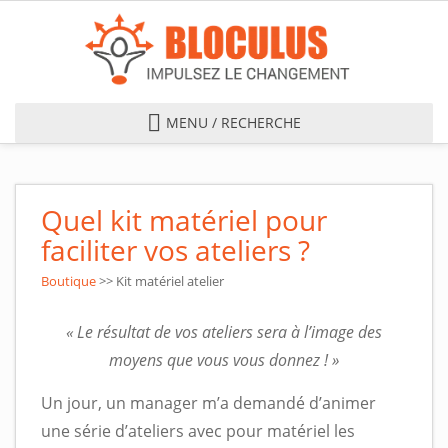
S
k
i
p
t
MENU / RECHERCHE
o
m
a
Quel kit matériel pour
i
n
faciliter vos ateliers ?
c
Boutique
>> Kit matériel atelier
o
n
« Le résultat de vos ateliers sera à l’image des
t
moyens que vous vous donnez ! »
e
n
Un jour, un manager m’a demandé d’animer
t
une série d’ateliers avec pour matériel les