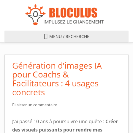
S
k
i
p
t
MENU / RECHERCHE
o
m
a
Blog
Génération d’images IA
i
n
pour Coachs &
c
Facilitateurs : 4 usages
o
concrets
n
t
Laisser un commentaire
e
n
J’ai passé 10 ans à poursuivre une quête :
Créer
t
des visuels puissants pour rendre mes