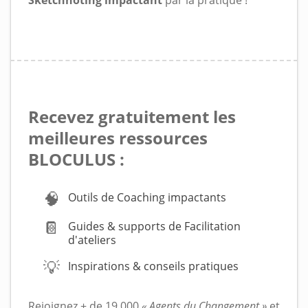
Sketchnoting impactant
par la pratique !
Recevez gratuitement les
meilleures ressources
BLOCULUS :
🧠
Outils de Coaching impactants
📔
Guides & supports de Facilitation
d'ateliers
💡
Inspirations & conseils pratiques
Rejoignez + de 19 000
« Agents du Changement »
et