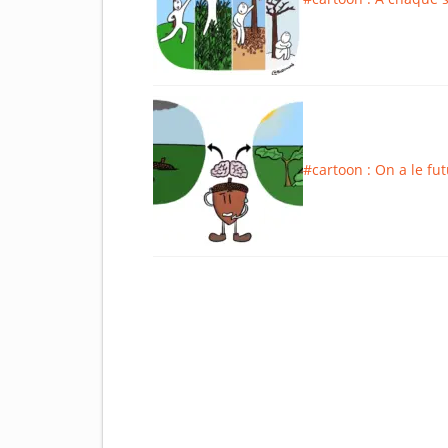
#cartoon : On a le fu