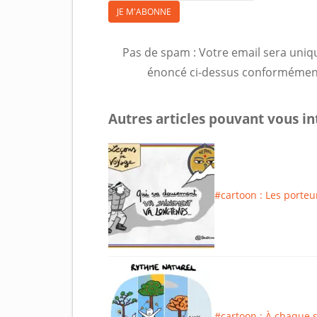
JE M'ABONNE
Pas de spam : Votre email sera uniq
énoncé ci-dessus conformémen
Autres articles pouvant vous int
#cartoon : Les porteu
#cartoon : À chaque 