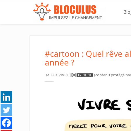
S
k
Blo
i
p
t
o
m
#cartoon : Quel rêve al
a
année ?
i
n
MIEUX VIVRE
(contenu protégé par 
c
o
n
t
e
n
t