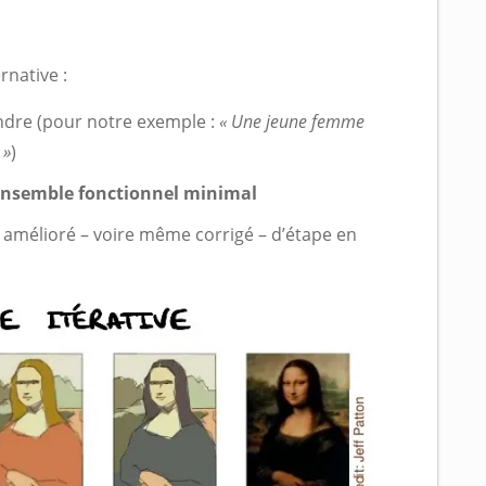
native :
ndre (pour notre exemple :
« Une jeune femme
 »
)
n ensemble fonctionnel minimal
 amélioré – voire même corrigé – d’étape en