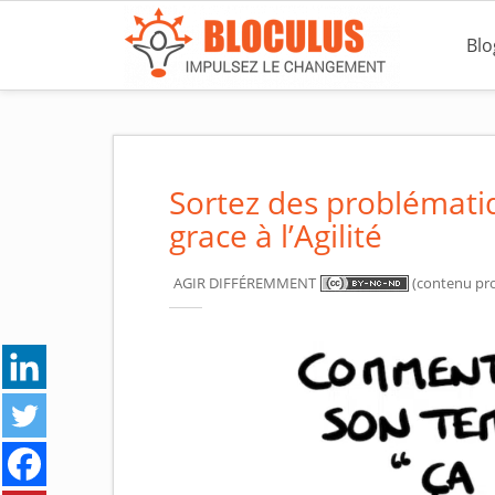
S
k
Blo
i
p
t
o
m
Sortez des problémati
a
grace à l’Agilité
i
n
AGIR DIFFÉREMMENT
(contenu pro
c
o
n
t
e
n
t